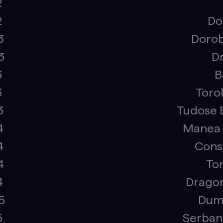
2
2
Do
3
Dorob
3
D
3
B
3
Toro
3
Tudose 
4
Manea 
4
Cons
4
Tom
4
Dragom
5
Dumi
5
Serban