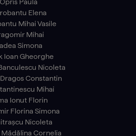
Opris Paula
robantu Elena
antu Mihai Vasile
ragomir Mihai
adea Simona
k Ioan Gheorghe
Banculescu Nicoleta
Dragos Constantin
tantinescu Mihai
a Ionut Florin
ir Florina Simona
trașcu Nicoleta
 Mădălina Cornelia