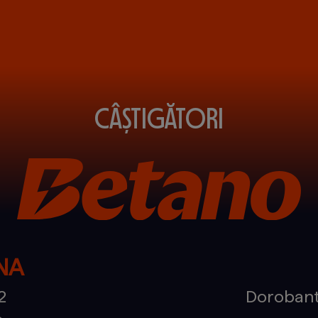
CÂȘTIGĂTORI
NA
2
Dorobant